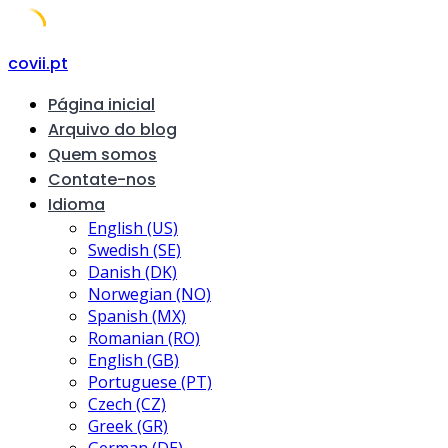
Skip
covii.pt
to
Página inicial
content
Arquivo do blog
Quem somos
Contate-nos
Idioma
English (US)
Swedish (SE)
Danish (DK)
Norwegian (NO)
Spanish (MX)
Romanian (RO)
English (GB)
Portuguese (PT)
Czech (CZ)
Greek (GR)