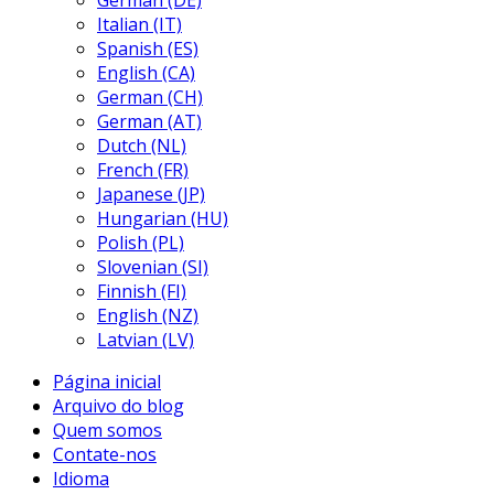
German (DE)
Italian (IT)
Spanish (ES)
English (CA)
German (CH)
German (AT)
Dutch (NL)
French (FR)
Japanese (JP)
Hungarian (HU)
Polish (PL)
Slovenian (SI)
Finnish (FI)
English (NZ)
Latvian (LV)
Página inicial
Arquivo do blog
Quem somos
Contate-nos
Idioma