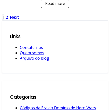
Read more
Posts
1
2
Next
pagination
Links
Contate-nos
Quem somos
Arquivo do blog
Categorias
Códigos da Era do Domínio de Hero Wars