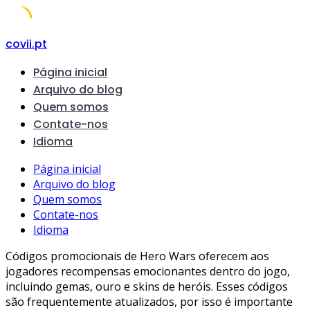
Skip
covii.pt
to
Página inicial
content
Arquivo do blog
Quem somos
Contate-nos
Idioma
Página inicial
Arquivo do blog
Quem somos
Contate-nos
Idioma
Códigos promocionais de Hero Wars oferecem aos
jogadores recompensas emocionantes dentro do jogo,
incluindo gemas, ouro e skins de heróis. Esses códigos
são frequentemente atualizados, por isso é importante